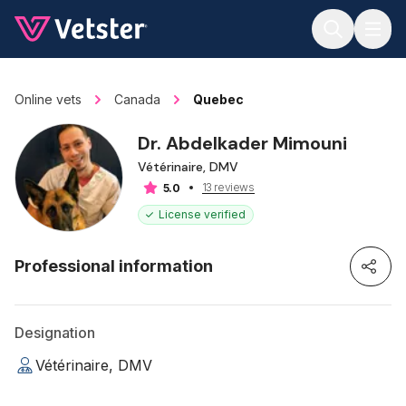
Jump to main content
Online vets
Canada
Quebec
Dr. Abdelkader Mimouni
Vétérinaire, DMV
13 reviews
5.0
License verified
Professional information
Designation
Vétérinaire, DMV