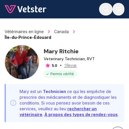
Jump to main content
Vétérinaires en ligne
Canada
Île-du-Prince-Édouard
Mary Ritchie
Veterinary Technician, RVT
1 Revue
5.0
Permis vérifié
Mary est un
Technicien
ce qui les empêche de
prescrire des médicaments et de diagnostiquer les
conditions. Si vous pensez avoir besoin de ces
services, veuillez au lieu
rechercher un
vétérinaire
.
À propos des types de rendez-vous
.