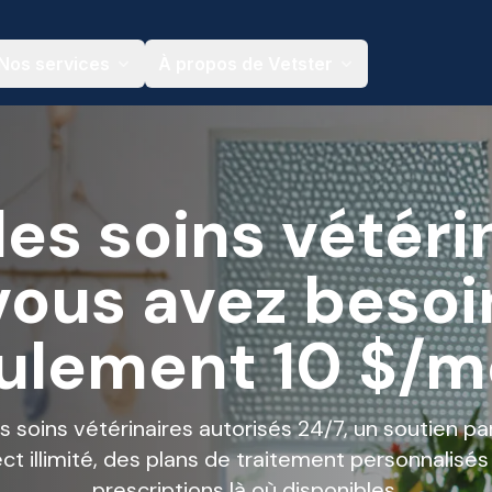
Nos services
À propos de Vetster
les soins vétéri
vous avez besoi
ulement 10 $/m
 soins vétérinaires autorisés 24/7, un soutien pa
ect illimité, des plans de traitement personnalisés
prescriptions là où disponibles.