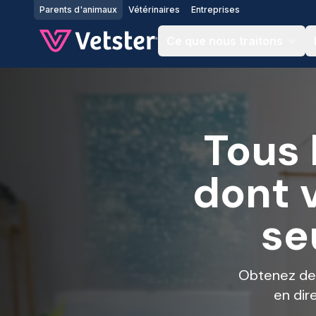
Jump to main content
Parents d'animaux
Vétérinaires
Entreprises
Ce que nous traitons
Tous 
dont 
se
Obtenez des
en dir