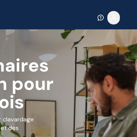
naires
n pour
ois
r clavardage
 et des