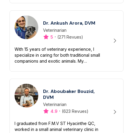
Veterinary College in 2001, she has culti...
Dr. Ankush Arora, DVM
Veterinarian
Désignation
Capacités
·
5
(271 Revues)
With 15 years of veterinary experience, I
specialize in caring for both traditional small
companions and exotic animals. My
academic journey includes obtaining a
Bachelor's in Veterinary Medicine and...
Dr. Aboubaker Bouzid,
DVM
Veterinarian
Désignation
Capacités
·
4.9
(623 Revues)
I graduated from F.M.V ST Hyacinthe QC,
worked in a small animal veterinary clinic in