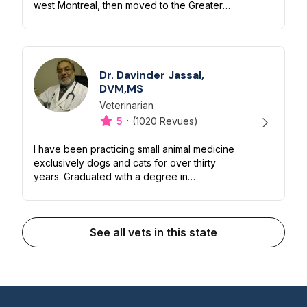
west Montreal, then moved to the Greater
Toronto Area, where I worked as a mobile
veterinarian , making home visit...
Dr. Davinder Jassal,
DVM,MS
Veterinarian
Désignation
Capacités
·
5
(1020 Revues)
I have been practicing small animal medicine
exclusively dogs and cats for over thirty
years. Graduated with a degree in
veterinary medicine in 1984 and
subsequently received a master’s degree in
vet...
See all vets in this state