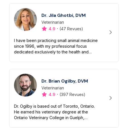
Dr. Jila Ghotbi, DVM
Veterinarian
Désignation
Capacités
·
4.9
(47 Revues)
I have been practicing small animal medicine
since 1996, with my professional focus
dedicated exclusively to the health and
well-being of dogs and cats. Over the
years, I have cared for pets at every...
Dr. Brian Ogilby, DVM
Veterinarian
Désignation
Capacités
·
4.9
(397 Revues)
Dr. Ogilby is based out of Toronto, Ontario.
He earned his veterinary degree at the
Ontario Veterinary College in Guelph,
Ontario, Canada. He is a graduate of the