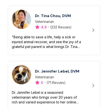
University of Toronto in Animal Biolo...
Dr. Tina Chou, DVM
Veterinarian
Désignation
Capacités
·
4.9
(232 Revues)
"Being able to save a life, help a sick or
injured animal recover, and see the joy of a
grateful pet parent is what brings Dr. Tina
Chou immense fulfillment. Some of the most
rewarding moments are see...
Dr. Jennifer Lebel, DVM
Veterinarian
Désignation
Capacités
·
5
(71 Revues)
Dr. Jennifer Lebel is a seasoned
veterinarian who brings over 20 years of
rich and varied experience to her online
practice. Since graduating from the Ontario