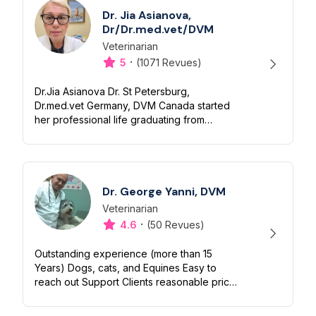
Dr. Jia Asianova,
Dr/Dr.med.vet/DVM
Veterinarian
Désignation
Capacités
·
5
(1071 Revues)
Dr.Jia Asianova Dr. St Petersburg,
Dr.med.vet Germany, DVM Canada started
her professional life graduating from
Veterinary Academy in St Petersburg with
honor more than 35 yrs ago. Then she was
teachi...
Dr. George Yanni, DVM
Veterinarian
Désignation
Capacités
·
4.6
(50 Revues)
Outstanding experience (more than 15
Years) Dogs, cats, and Equines Easy to
reach out Support Clients reasonable price
Good relation with the clients Good
communication Skills