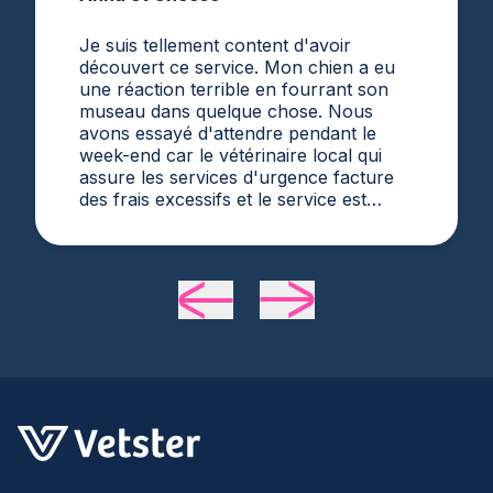
Je suis tellement content d'avoir
découvert ce service. Mon chien a eu
une réaction terrible en fourrant son
museau dans quelque chose. Nous
avons essayé d'attendre pendant le
week-end car le vétérinaire local qui
assure les services d'urgence facture
des frais excessifs et le service est
médiocre. Mon mari a trouvé Vetster en
ligne dimanche matin quand il était
évident qu'elle avait besoin de soins
médicaux. Le Dr Cruzen était agréable,
serviable et surtout semblait très
expérimenté et compétent. 24 heures
plus tard, ma douce fille s'améliore
définitivement. Merci Vetster et Dr.
Cruzen !!!