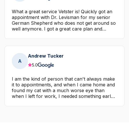
What a great service Vetster is! Quickly got an
appointment with Dr. Levisman for my senior
German Shepherd who does not get around so
well anymore. I got a great care plan and
prescriptions for my dog. I was even able to
fast track one medication prescription by
sending it to CVS near my home. I am blown
away by the above average customer service,
Andrew Tucker
reasonable cost, and how knowledgeable Dr.
A
Levisman is. Thank you!
5.0
I am the kind of person that can't always make
it to appointments, and when I came home and
found my cat with a much worse eye than
when I left for work, I needed something early
and wasn't able to commute to a clinic and
back again, so I figured I'd try this website. I
have to say I had a wonderful experience and
feel good going forward with the treatment
suggested and happy I can get the prescriptions