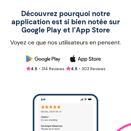
emailed to me so I can fill them with a
pharmacy before I go to work. I will likely use
Découvrez pourquoi notre
this service again! Dr. Rouleau was very helpful
and knowledgeable, she was friendly and I feel
application est si bien notée sur
good about the treatment she prescribed.
Google Play et l’App Store
Voyez ce que nos utilisateurs en pensent.
4.5・
314 Reviews
4.5・
303 Reviews