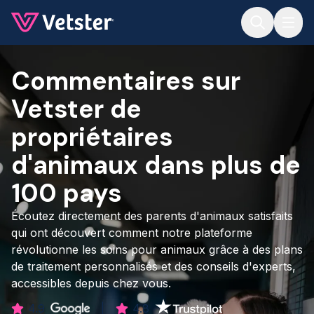
Jump to main content
Commentaires sur
Vetster de
propriétaires
d'animaux dans plus de
100 pays
Écoutez directement des parents d'animaux satisfaits
qui ont découvert comment notre plateforme
révolutionne les soins pour animaux grâce à des plans
de traitement personnalisés et des conseils d'experts,
accessibles depuis chez vous.
4.9
|
4.8