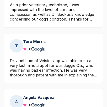
As a prior veterinary technician, I was
impressed with the level of care and
compassion as well as Dr Backus’s knowledge
concerning our dog’s condition. Thanks for
providing such any easy to use platform to give
us a few more options and more importantly
some peace of mind that our little angel will be
more comfortable. Thanks again.
Tara Morris
T
5.0
Dr. Joel Lum of Vetster app was able to do a
very last minute appt for our doggie Otis, who
was having bad ear infection. He was very
thorough and patient with me in explaining the
treatment plan, and he was kind and pleasant. I
don’t usually do these reviews but his
awesomeness honestly inspired me to. Couldn’t
have been a better experience. Thank you!
Angela Vasquez
A
5.0