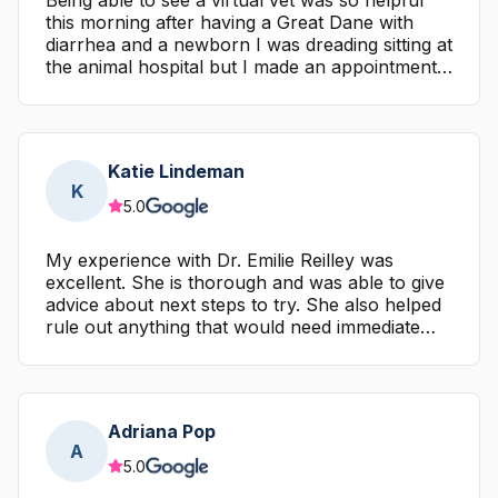
Being able to see a virtual vet was so helpful
this morning after having a Great Dane with
diarrhea and a newborn I was dreading sitting at
the animal hospital but I made an appointment
right away with Dr.Pakes, she was right on time
for the appointment and gave me advice for his
acute situation and a long term plan for his
sensitive stomach and allergies. She was so
Katie Lindeman
professional, knowledgeable and
K
compassionate.
5.0
My experience with Dr. Emilie Reilley was
excellent. She is thorough and was able to give
advice about next steps to try. She also helped
rule out anything that would need immediate
attention so that we could avoid a trip to the
emergency room.
Adriana Pop
A
5.0