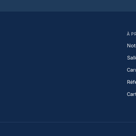
À P
Not
Sal
Car
Réf
Car