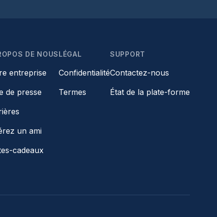
ROPOS DE NOUS
LÉGAL
SUPPORT
re entreprise
Confidentialité
Contactez-nous
le de presse
Termes
État de la plate-forme
rières
érez un ami
tes-cadeaux