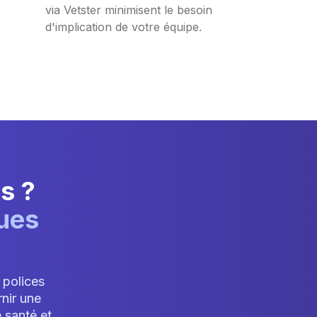
via Vetster minimisent le besoin
d'implication de votre équipe.
s ?
ues
 polices
rnir une
 santé et