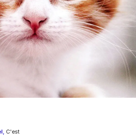
l,
C'est