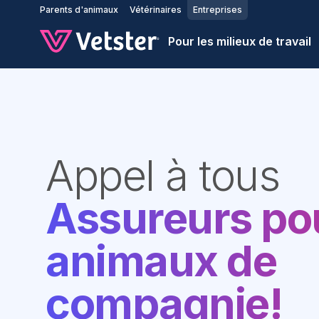
Jump to main content
Parents d'animaux
Vétérinaires
Entreprises
Pour les milieux de travail
Appel à tous
Assureurs po
animaux de
compagnie!