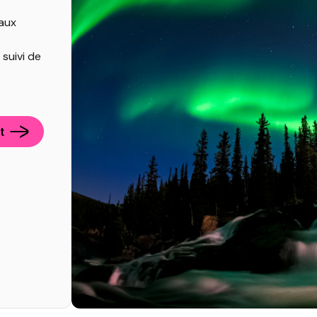
caux
suivi de
t