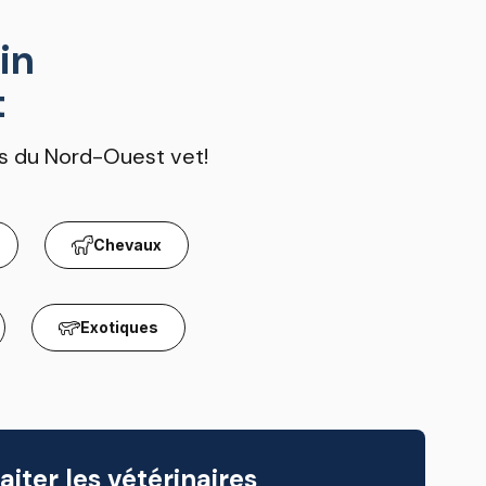
in
t
es du Nord-Ouest vet!
Chevaux
Exotiques
iter les vétérinaires