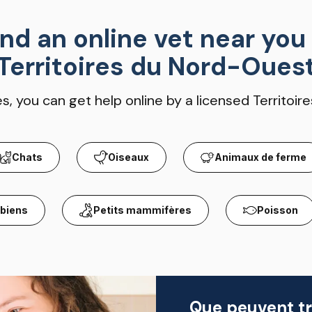
ind an online vet near you 
Territoires du Nord-Oues
, you can get help online by a licensed Territoir
Chats
Oiseaux
Animaux de ferme
ibiens
Petits mammifères
Poisson
Que peuvent tra