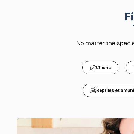
F
No matter the species
Chiens
Reptiles et amph