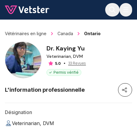
Jump to main content
Vétérinaires en ligne
Canada
Ontario
Dr. Kaying Yu
Veterinarian, DVM
33 Revues
5.0
Permis vérifié
L'information professionnelle
Désignation
Veterinarian, DVM