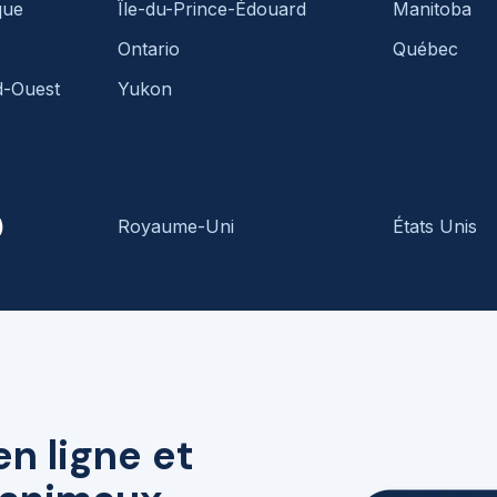
que
Île-du-Prince-Édouard
Manitoba
Ontario
Québec
d-Ouest
Yukon
)
Royaume-Uni
États Unis
en ligne et