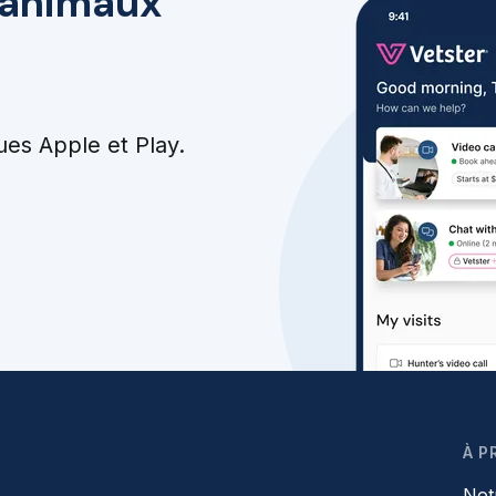
r animaux
ues Apple et Play.
À P
Not