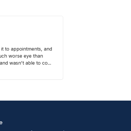
 it to appointments, and
uch worse eye than
and wasn't able to co...
e