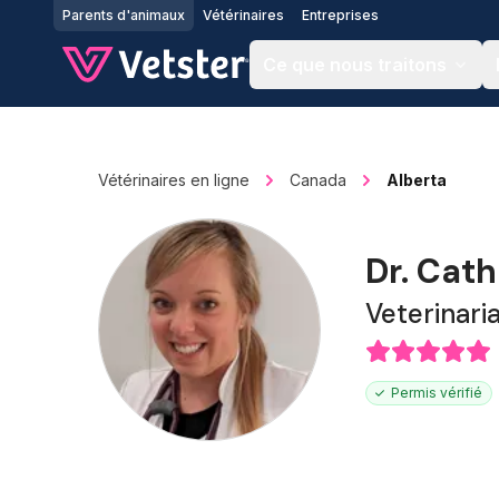
Jump to main content
Parents d'animaux
Vétérinaires
Entreprises
Ce que nous traitons
Vétérinaires en ligne
Canada
Alberta
Dr. Cat
Veterinari
Permis vérifié