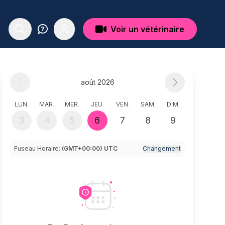
Voir un vétérinaire
août 2026
LUN.
MAR.
MER.
JEU.
VEN.
SAM.
DIM.
3
4
5
6
7
8
9
Fuseau Horaire:
(GMT+00:00) UTC
Changement