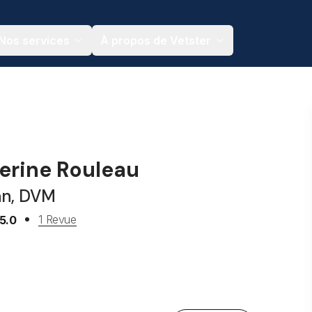
Nos services
À propos de Vetster
herine Rouleau
an, DVM
1 Revue
5.0