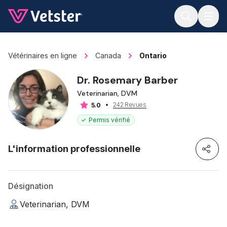
Jump to main content
Vétérinaires en ligne
Canada
Ontario
Dr. Rosemary Barber
Veterinarian, DVM
242 Revues
5.0
Permis vérifié
L'information professionnelle
Désignation
Veterinarian, DVM