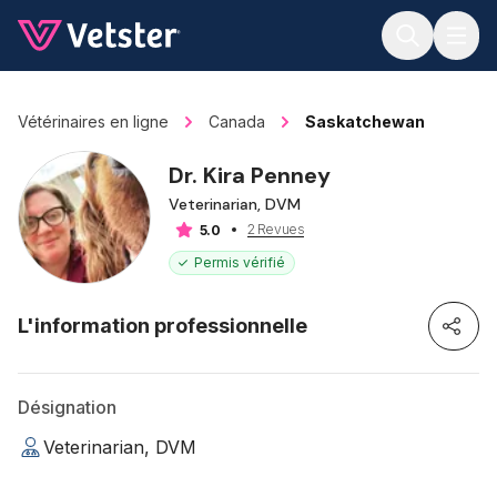
Jump to main content
Vétérinaires en ligne
Canada
Saskatchewan
Dr. Kira Penney
Veterinarian, DVM
2 Revues
5.0
Permis vérifié
L'information professionnelle
Désignation
Veterinarian, DVM