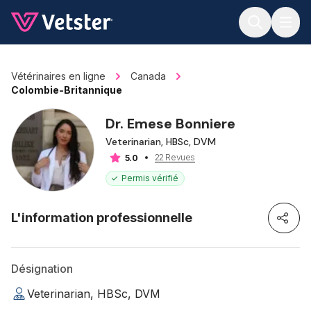
Jump to main content
Vétérinaires en ligne
Canada
Colombie-Britannique
Dr. Emese Bonniere
Veterinarian, HBSc, DVM
22 Revues
5.0
Permis vérifié
L'information professionnelle
Désignation
Veterinarian, HBSc, DVM