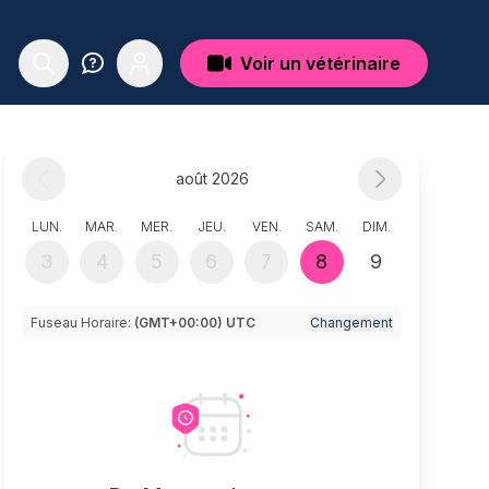
Voir un vétérinaire
août 2026
LUN.
MAR.
MER.
JEU.
VEN.
SAM.
DIM.
3
4
5
6
7
8
9
Fuseau Horaire:
(GMT+00:00) UTC
Changement