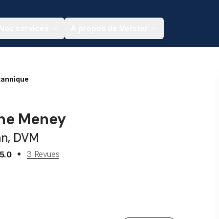
Nos services
À propos de Vetster
tannique
nne Meney
an, DVM
3 Revues
5.0