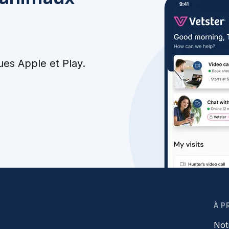
ues Apple et Play.
À P
Not