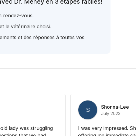
avec Dr. Meney en 3 étapes faciles!
un rendez-vous.
t le vétérinaire choisi.
tements et des réponses à toutes vos
Shonna-Lee
S
July 2023
old lady was struggling
I was very impressed. Sh
uestions that we had.
offering me immediate car