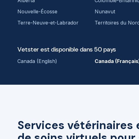
Alberta
Colombie-Britanni
Nouvelle-Écosse
Nunavut
Terre-Neuve-et-Labrador
Territoires du Nor
Vetster est disponible dans 50 pays
Canada (English)
Canada (Français
Services vétérinaires 
de soins virtuels pou