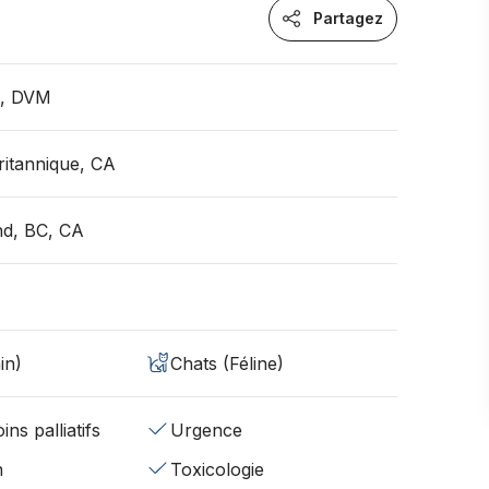
Partagez
n, DVM
itannique, CA
nd, BC, CA
in)
Chats (Féline)
ins palliatifs
Urgence
n
Toxicologie