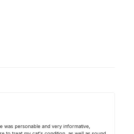
e was personable and very informative,
e to treat my cat's condition, as well as sound