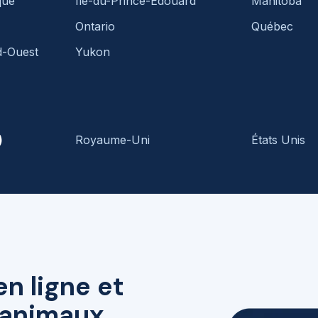
que
Île-du-Prince-Édouard
Manitoba
Ontario
Québec
d-Ouest
Yukon
)
Royaume-Uni
États Unis
en ligne et
r animaux