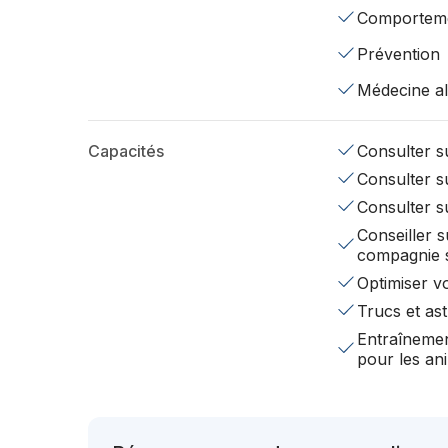
Comportem
Prévention
Médecine al
Capacités
Consulter su
Consulter su
Consulter s
Conseiller s
compagnie 
Optimiser v
Trucs et ast
Entraînemen
pour les a