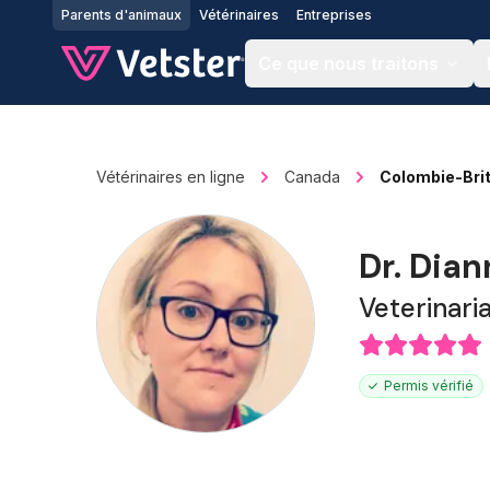
Jump to main content
Parents d'animaux
Vétérinaires
Entreprises
Ce que nous traitons
Vétérinaires en ligne
Canada
Colombie-Bri
Dr. Dia
Veterinari
Permis vérifié