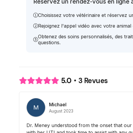
Réservez un rendez-vous en ligne 
Choisissez votre vétérinaire et réservez 
Rejoignez l'appel vidéo avec votre animal e
Obtenez des soins personnalisés, des trai
questions.
3 Revues
5.0
Michael
M
August 2023
Dr. Meney understood from the onset that our 
with her UTI and took time to assist with any q