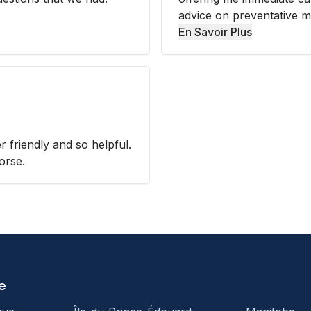
advice on preventative me
En Savoir Plus
r friendly and so helpful.
orse.
e