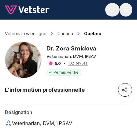
Jump to main content
Vétérinaires en ligne
Canada
Québec
Dr. Zora Smidova
Veterinarian, DVM, IPSAV
102 Revues
5.0
Permis vérifié
L'information professionnelle
Désignation
Veterinarian, DVM, IPSAV