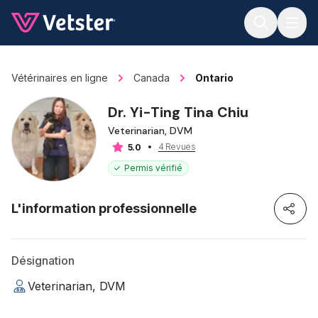
Jump to main content
Vétérinaires en ligne
Canada
Ontario
Dr. Yi-Ting Tina Chiu
Veterinarian, DVM
4 Revues
5.0
Permis vérifié
L'information professionnelle
Désignation
Veterinarian, DVM