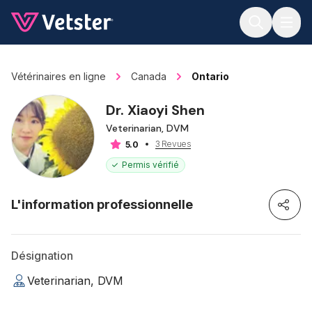
Jump to main content
Vétérinaires en ligne
Canada
Ontario
Dr. Xiaoyi Shen
Veterinarian, DVM
3 Revues
5.0
Permis vérifié
L'information professionnelle
Désignation
Veterinarian, DVM