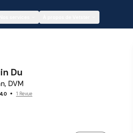
Nos services
À propos de Vetster
jin Du
an, DVM
1 Revue
4.0