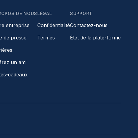
ROPOS DE NOUS
LÉGAL
SUPPORT
re entreprise
Confidentialité
Contactez-nous
le de presse
Termes
État de la plate-forme
rières
érez un ami
tes-cadeaux