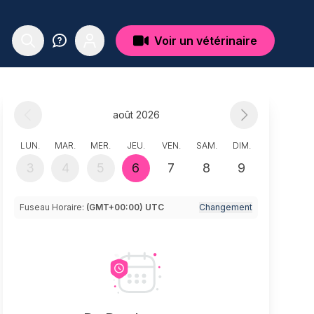
Voir un vétérinaire
août 2026
LUN.
MAR.
MER.
JEU.
VEN.
SAM.
DIM.
3
4
5
6
7
8
9
Fuseau Horaire:
(GMT+00:00) UTC
Changement