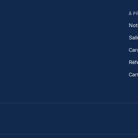
À P
Not
Sal
Car
Réf
Car