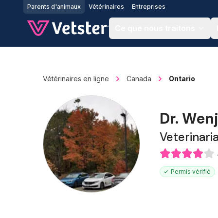
Jump to main content
Parents d'animaux
Vétérinaires
Entreprises
Ce que nous traitons
Vétérinaires en ligne
Canada
Ontario
Dr. Wen
Veterinari
Permis vérifié