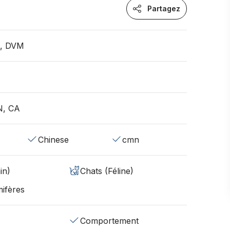
Partagez
n, DVM
N, CA
Chinese
cmn
in)
Chats (Féline)
ifères
Comportement