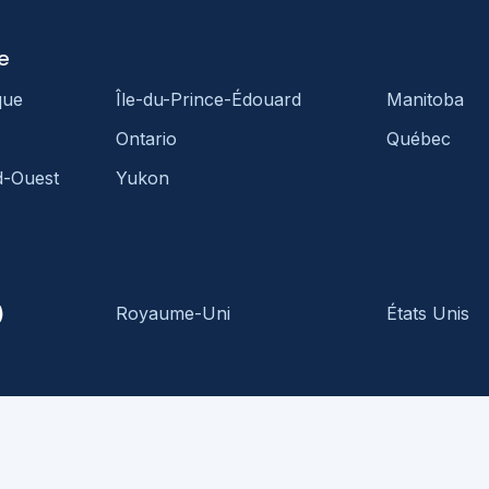
e
que
Île-du-Prince-Édouard
Manitoba
Ontario
Québec
d-Ouest
Yukon
)
Royaume-Uni
États Unis