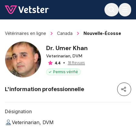
Jump to main content
Vétérinaires en ligne
Canada
Nouvelle-Écosse
Dr. Umer Khan
Veterinarian, DVM
18 Revues
4.4
Permis vérifié
L'information professionnelle
Désignation
Veterinarian, DVM