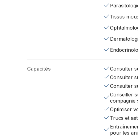
Parasitologi
Tissus mou
Ophtalmolo
Dermatolog
Endocrinolo
Capacités
Consulter su
Consulter su
Consulter s
Conseiller s
compagnie 
Optimiser v
Trucs et ast
Entraînemen
pour les a