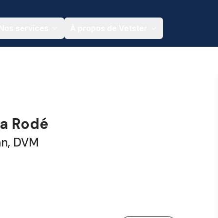
Nos services
À propos de Vetster
ha Rodé
an, DVM