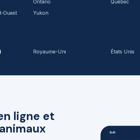
Ontario
Québec
d-Ouest
Yukon
)
Royaume-Uni
États Unis
en ligne et
r animaux