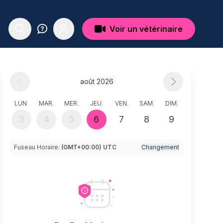
Voir un vétérinaire
août 2026
LUN.
MAR.
MER.
JEU.
VEN.
SAM.
DIM.
3
4
5
6
7
8
9
Fuseau Horaire:
(GMT+00:00) UTC
Changement