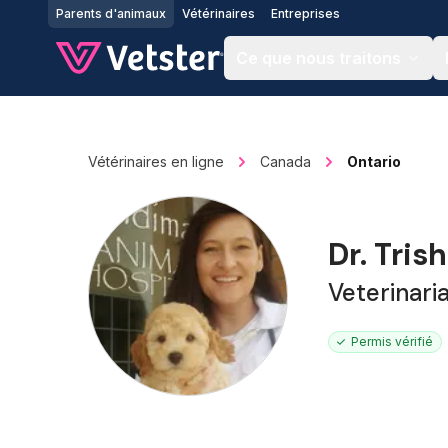
Jump to main content
Parents d'animaux
Vétérinaires
Entreprises
Ce que nous traitons
Vétérinaires en ligne
Canada
Ontario
Dr. Tris
Veterinari
Permis vérifié