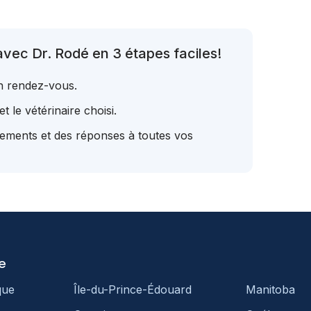
vec Dr. Rodé en 3 étapes faciles!
un rendez-vous.
t le vétérinaire choisi.
tements et des réponses à toutes vos
e
que
Île-du-Prince-Édouard
Manitoba