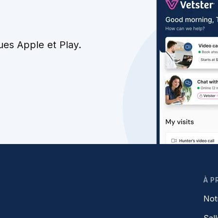
ues Apple et Play.
À P
Not