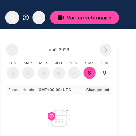
Voir un vétérinaire
août 2026
LUN.
MAR.
MER.
JEU.
VEN.
SAM.
DIM.
3
4
5
6
7
8
9
Fuseau Horaire:
(GMT+00:00) UTC
Changement