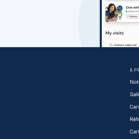
À P
Not
Sal
Car
Réf
Car