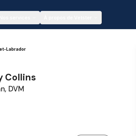
Nos services
À propos de Vetster
et-Labrador
y Collins
an, DVM