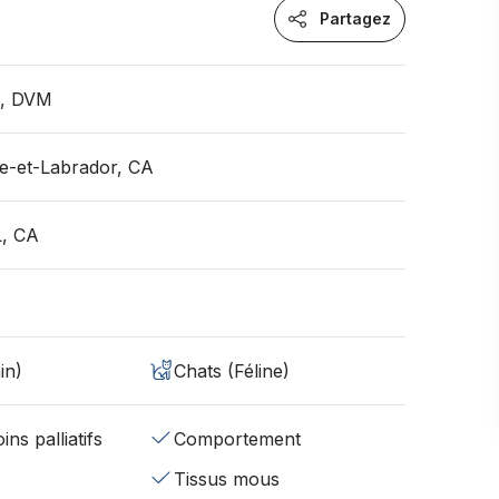
Partagez
n, DVM
e-et-Labrador, CA
L, CA
in)
Chats (Féline)
ins palliatifs
Comportement
Tissus mous