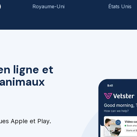
)
Royaume-Uni
États Unis
en ligne et
r animaux
ues Apple et Play.