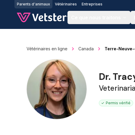
Jump to main content
Parents d'animaux
Vétérinaires
Entreprises
Ce que nous traitons
Vétérinaires en ligne
Canada
Terre-Neuve-
Dr. Trac
Veterinari
Permis vérifié