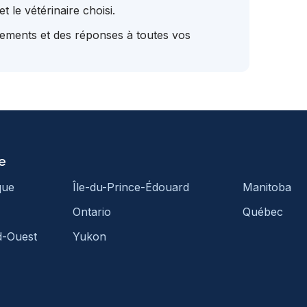
t le vétérinaire choisi.
tements et des réponses à toutes vos
e
que
Île-du-Prince-Édouard
Manitoba
Ontario
Québec
d-Ouest
Yukon