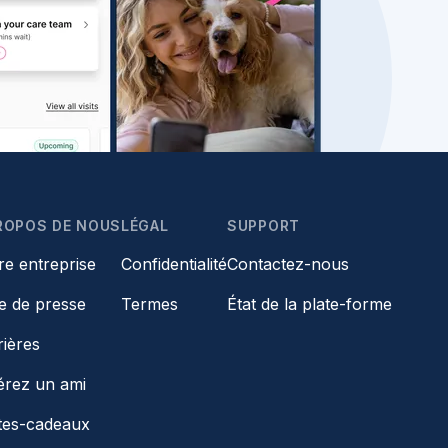
ROPOS DE NOUS
LÉGAL
SUPPORT
re entreprise
Confidentialité
Contactez-nous
le de presse
Termes
État de la plate-forme
rières
érez un ami
tes-cadeaux