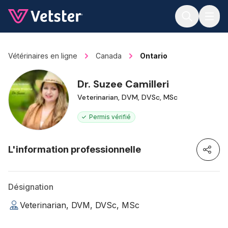
Jump to main content
Vétérinaires en ligne
Canada
Ontario
Dr. Suzee Camilleri
Veterinarian, DVM, DVSc, MSc
Permis vérifié
L'information professionnelle
Désignation
Veterinarian, DVM, DVSc, MSc