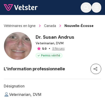
Jump to main content
Vétérinaires en ligne
Canada
Nouvelle-Écosse
Dr. Susan Andrus
Veterinarian, DVM
9 Revues
5.0
Permis vérifié
L'information professionnelle
Désignation
Veterinarian, DVM