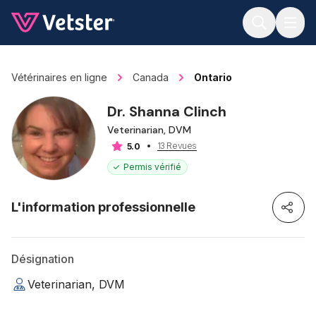
Jump to main content
Vétérinaires en ligne
Canada
Ontario
Dr. Shanna Clinch
Veterinarian, DVM
13 Revues
5.0
Permis vérifié
L'information professionnelle
Désignation
Veterinarian, DVM