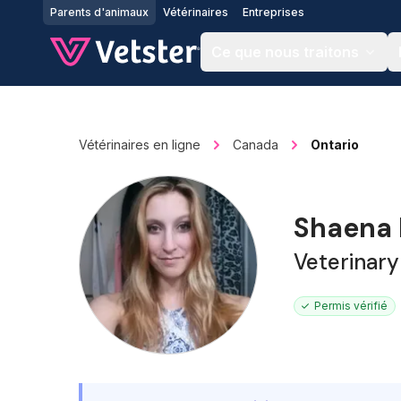
Jump to main content
Parents d'animaux
Vétérinaires
Entreprises
Ce que nous traitons
Vétérinaires en ligne
Canada
Ontario
Shaena 
Veterinary
Permis vérifié