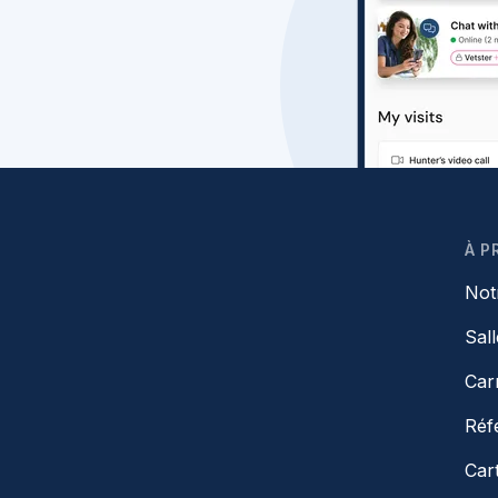
À P
Not
Sal
Car
Réf
Car