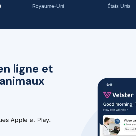
)
Royaume-Uni
États Unis
en ligne et
r animaux
ues Apple et Play.