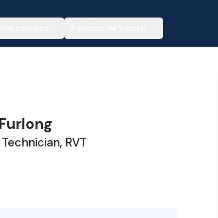
Nos services
À propos de Vetster
Furlong
 Technician, RVT