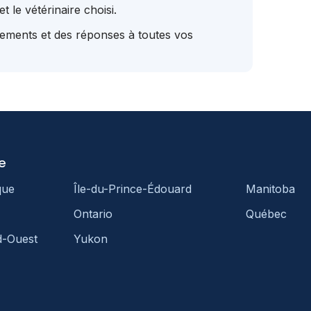
t le vétérinaire choisi.
tements et des réponses à toutes vos
e
que
Île-du-Prince-Édouard
Manitoba
Ontario
Québec
d-Ouest
Yukon