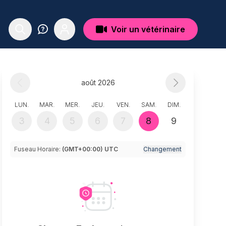
Voir un vétérinaire
août 2026
LUN.
MAR.
MER.
JEU.
VEN.
SAM.
DIM.
3
4
5
6
7
8
9
Fuseau Horaire:
(GMT+00:00) UTC
Changement