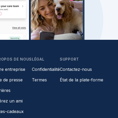
ROPOS DE NOUS
LÉGAL
SUPPORT
re entreprise
Confidentialité
Contactez-nous
le de presse
Termes
État de la plate-forme
rières
érez un ami
tes-cadeaux