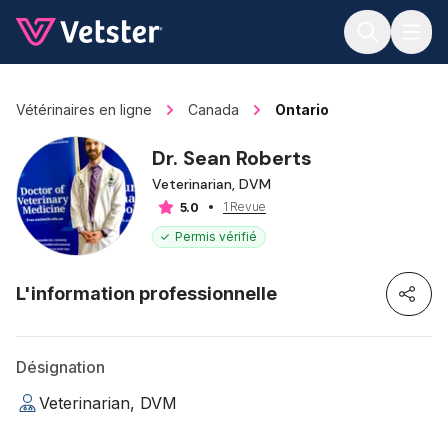
Jump to main content
Vétérinaires en ligne
Canada
Ontario
Dr. Sean Roberts
Veterinarian, DVM
1 Revue
5.0
Permis vérifié
L'information professionnelle
Désignation
Veterinarian, DVM