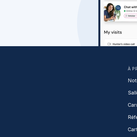
À P
Not
Sal
Car
Réf
Car