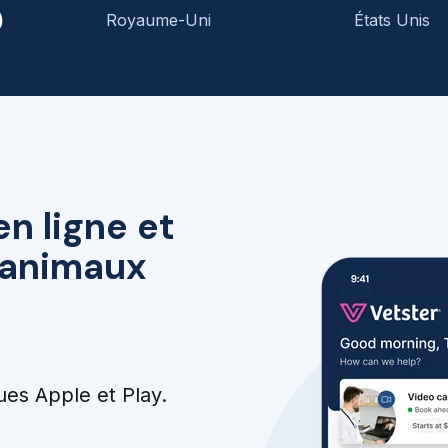
)
Royaume-Uni
États Unis
en ligne et
r animaux
ues Apple et Play.