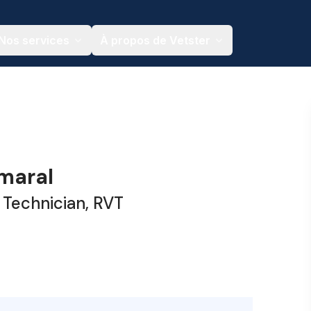
Nos services
À propos de Vetster
maral
 Technician, RVT