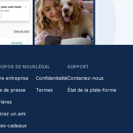
ROPOS DE NOUS
LÉGAL
SUPPORT
re entreprise
Confidentialité
Contactez-nous
le de presse
Termes
État de la plate-forme
rières
érez un ami
tes-cadeaux