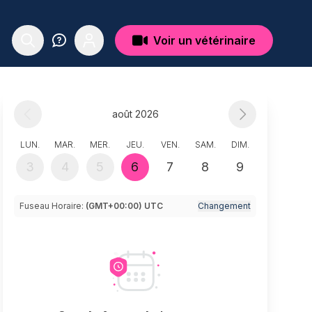
Voir un vétérinaire
août 2026
LUN.
MAR.
MER.
JEU.
VEN.
SAM.
DIM.
3
4
5
6
7
8
9
Fuseau Horaire:
(GMT+00:00) UTC
Changement