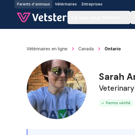
Jump to main content
Parents d'animaux
Vétérinaires
Entreprises
Ce que nous traitons
Vétérinaires en ligne
Canada
Ontario
Sarah A
Veterinary
Permis vérifié