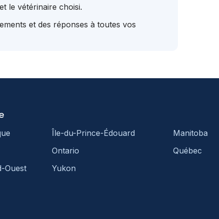
t le vétérinaire choisi.
tements et des réponses à toutes vos
e
que
Île-du-Prince-Édouard
Manitoba
Ontario
Québec
d-Ouest
Yukon