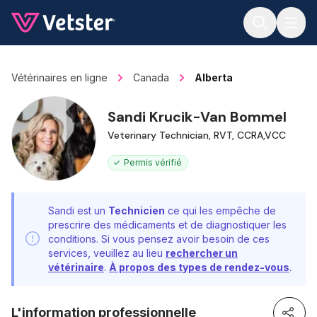
Jump to main content
Vétérinaires en ligne
Canada
Alberta
Sandi Krucik-Van Bommel
Veterinary Technician, RVT, CCRA,VCC
Permis vérifié
Sandi est un
Technicien
ce qui les empêche de
prescrire des médicaments et de diagnostiquer les
conditions. Si vous pensez avoir besoin de ces
services, veuillez au lieu
rechercher un
vétérinaire
.
À propos des types de rendez-vous
.
L'information professionnelle