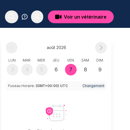
Voir un vétérinaire
août 2026
LUN.
MAR.
MER.
JEU.
VEN.
SAM.
DIM.
3
4
5
6
7
8
9
Fuseau Horaire:
(GMT+00:00) UTC
Changement