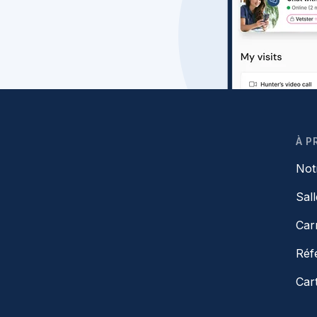
À P
Not
Sal
Car
Réf
Car