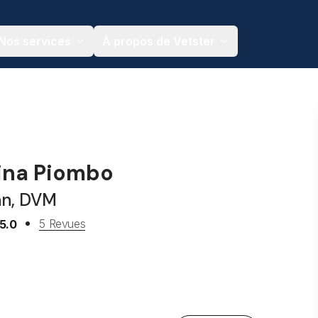
Nos services
À propos de Vetster
rina Piombo
an, DVM
5 Revues
5.0