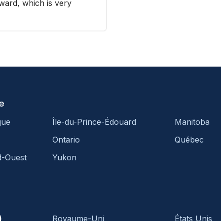
ward, which is very
e
que
Île-du-Prince-Édouard
Manitoba
Ontario
Québec
d-Ouest
Yukon
)
Royaume-Uni
États Unis