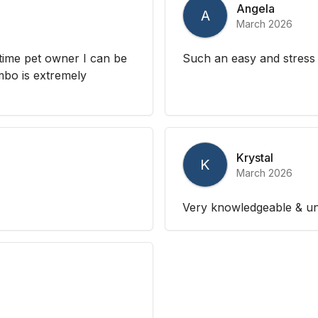
Angela
A
March 2026
time pet owner I can be
Such an easy and stress
mbo is extremely
Krystal
K
March 2026
Very knowledgeable & un