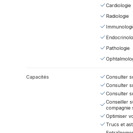
Cardiologie
Radiologie
Immunologi
Endocrinolo
Pathologie
Ophtalmolo
Capacités
Consulter su
Consulter su
Consulter s
Conseiller s
compagnie 
Optimiser v
Trucs et ast
Entraînemen