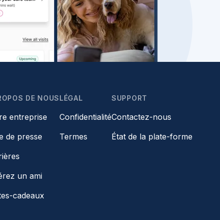
ROPOS DE NOUS
LÉGAL
SUPPORT
re entreprise
Confidentialité
Contactez-nous
le de presse
Termes
État de la plate-forme
rières
érez un ami
tes-cadeaux