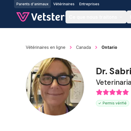
Jump to main content
Parents d'animaux
Vétérinaires
Entreprises
Ce que nous traitons
Vétérinaires en ligne
Canada
Ontario
Dr. Sab
Veterinari
Permis vérifié