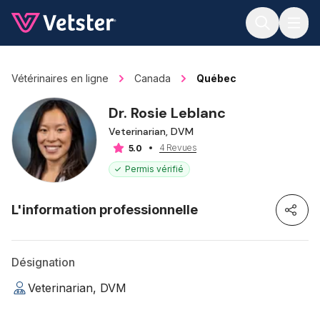
Jump to main content
Vétérinaires en ligne
Canada
Québec
Dr. Rosie Leblanc
Veterinarian, DVM
4 Revues
5.0
Permis vérifié
L'information professionnelle
Désignation
Veterinarian, DVM