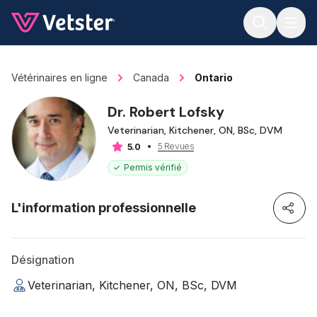
Jump to main content
Vétérinaires en ligne
Canada
Ontario
Dr. Robert Lofsky
Veterinarian, Kitchener, ON, BSc, DVM
5 Revues
5.0
Permis vérifié
L'information professionnelle
Désignation
Veterinarian, Kitchener, ON, BSc, DVM