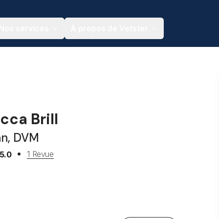
Nos services
À propos de Vetster
cca Brill
an, DVM
1 Revue
5.0