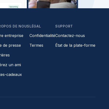
ROPOS DE NOUS
LÉGAL
SUPPORT
re entreprise
Confidentialité
Contactez-nous
le de presse
Termes
État de la plate-forme
rières
érez un ami
tes-cadeaux