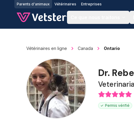
Jump to main content
Parents d'animaux
Vétérinaires
Entreprises
Ce que nous traitons
Vétérinaires en ligne
Canada
Ontario
Dr. Rebe
Veterinari
Permis vérifié