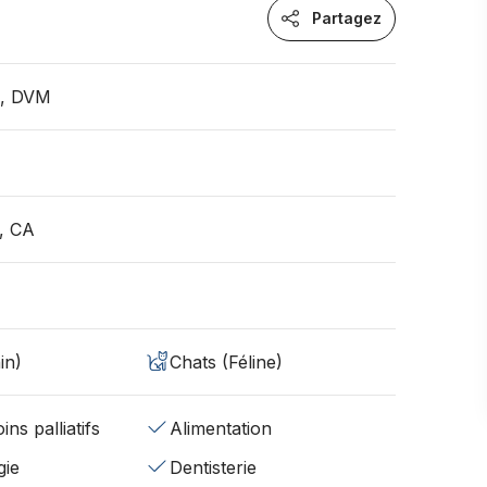
Partagez
n, DVM
, CA
in)
Chats (Féline)
ins palliatifs
Alimentation
gie
Dentisterie