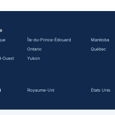
e
que
Île-du-Prince-Édouard
Manitoba
Ontario
Québec
d-Ouest
Yukon
)
Royaume-Uni
États Unis