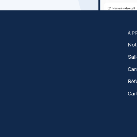
À P
Not
Sal
Car
Réf
Car