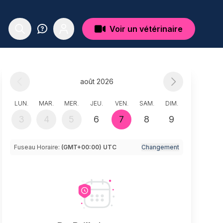
Voir un vétérinaire
août 2026
LUN.
MAR.
MER.
JEU.
VEN.
SAM.
DIM.
3
4
5
6
7
8
9
Fuseau Horaire:
(GMT+00:00) UTC
Changement