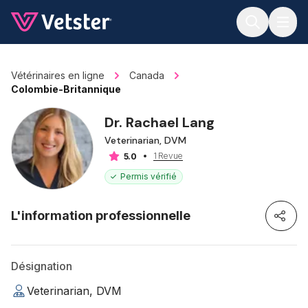
Jump to main content
Vétérinaires en ligne
Canada
Colombie-Britannique
Dr. Rachael Lang
Veterinarian, DVM
1 Revue
5.0
Permis vérifié
L'information professionnelle
Désignation
Veterinarian, DVM