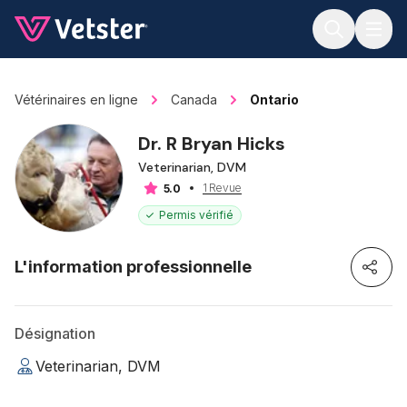
Jump to main content
Vétérinaires en ligne
Canada
Ontario
Dr. R Bryan Hicks
Veterinarian, DVM
1 Revue
5.0
Permis vérifié
L'information professionnelle
Désignation
Veterinarian, DVM