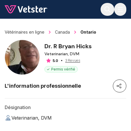
Jump to main content
Vétérinaires en ligne
Canada
Ontario
Dr. R Bryan Hicks
Veterinarian, DVM
3 Revues
5.0
Permis vérifié
L'information professionnelle
Désignation
Veterinarian, DVM