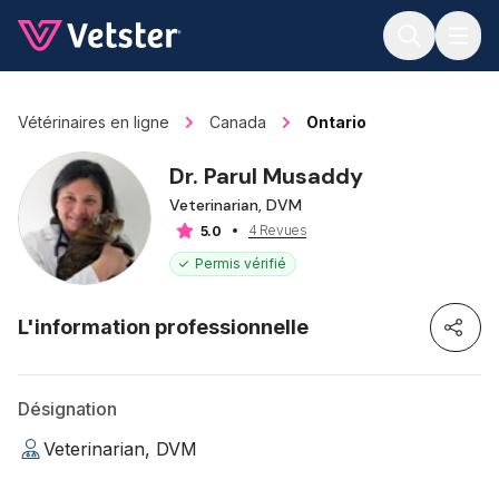
Jump to main content
Vétérinaires en ligne
Canada
Ontario
Dr. Parul Musaddy
Veterinarian, DVM
4 Revues
5.0
Permis vérifié
L'information professionnelle
Désignation
Veterinarian, DVM