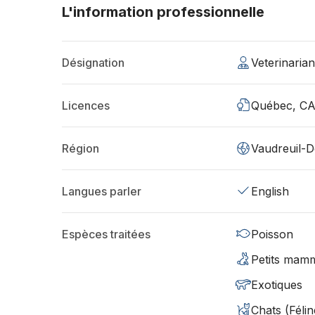
L'information professionnelle
Désignation
Veterinari
Licences
Québec, C
Région
Vaudreuil-D
Langues parler
English
Espèces traitées
Poisson
Petits mamm
Exotiques
Chats (Félin