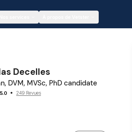
Nos services
À propos de Vetster
las Decelles
an, DVM, MVSc, PhD candidate
249 Revues
5.0