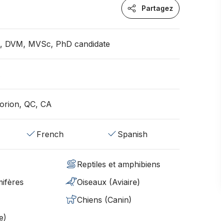
Partagez
an, DVM, MVSc, PhD candidate
A
orion, QC, CA
French
Spanish
Reptiles et amphibiens
ifères
Oiseaux (Aviaire)
Chiens (Canin)
e)