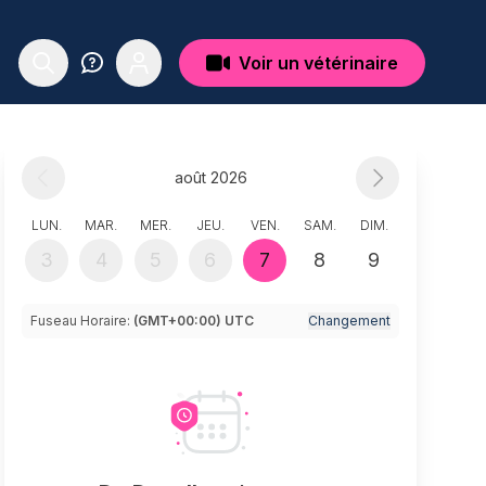
Voir un vétérinaire
août 2026
LUN.
MAR.
MER.
JEU.
VEN.
SAM.
DIM.
3
4
5
6
7
8
9
Fuseau Horaire:
(GMT+00:00) UTC
Changement