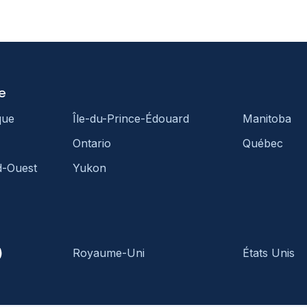
e
que
Île-du-Prince-Édouard
Manitoba
Ontario
Québec
d-Ouest
Yukon
)
Royaume-Uni
États Unis