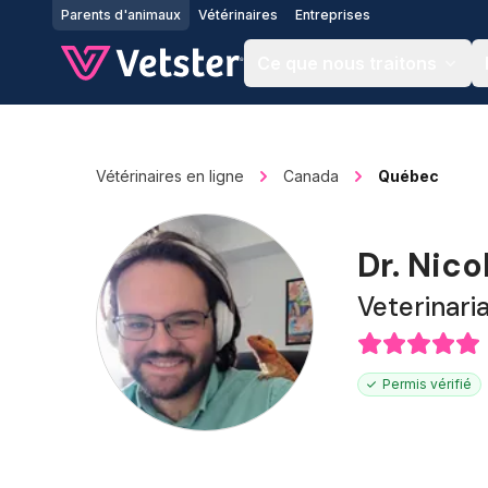
Jump to main content
Parents d'animaux
Vétérinaires
Entreprises
Ce que nous traitons
Vétérinaires en ligne
Canada
Québec
Dr. Nico
Veterinari
Permis vérifié