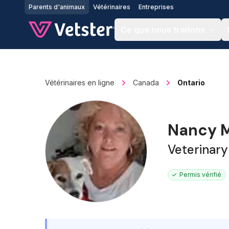
Jump to main content
Parents d'animaux
Vétérinaires
Entreprises
Ce que nous traitons
Vétérinaires en ligne
Canada
Ontario
Nancy M
Veterinary
Permis vérifié