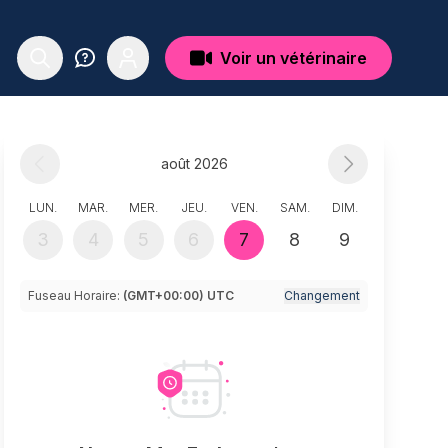
Voir un vétérinaire
août 2026
LUN.
MAR.
MER.
JEU.
VEN.
SAM.
DIM.
3
4
5
6
7
8
9
Fuseau Horaire:
(GMT+00:00) UTC
Changement