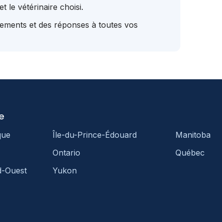
t le vétérinaire choisi.
tements et des réponses à toutes vos
e
que
Île-du-Prince-Édouard
Manitoba
Ontario
Québec
d-Ouest
Yukon