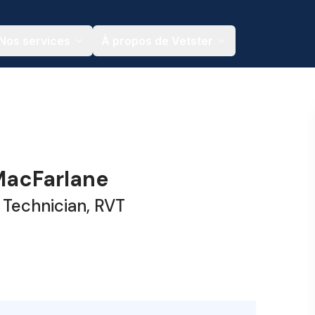
Nos services
À propos de Vetster
acFarlane
 Technician, RVT