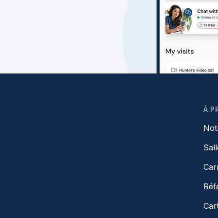
À P
Not
Sal
Car
Réf
Car