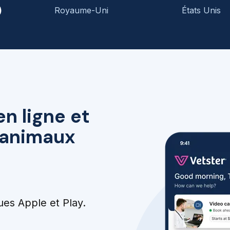
)
Royaume-Uni
États Unis
en ligne et
r animaux
ues Apple et Play.