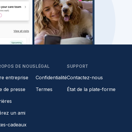
ROPOS DE NOUS
LÉGAL
SUPPORT
re entreprise
Confidentialité
Contactez-nous
le de presse
Termes
État de la plate-forme
rières
érez un ami
tes-cadeaux