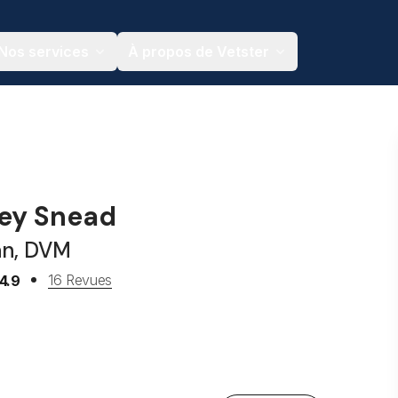
Nos services
À propos de Vetster
key Snead
an, DVM
16 Revues
4.9