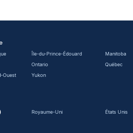
e
que
Île-du-Prince-Édouard
Manitoba
Ontario
Québec
d-Ouest
Yukon
)
Royaume-Uni
États Unis