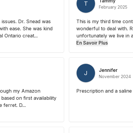
Tammy
T
February 2025
 issues. Dr. Snead was
This is my third time con
with ease. She was kind
wonderful to deal with. R
l Ontario creat...
unfortunately we live in 
En Savoir Plus
Jennifer
J
November 2024
 through my Amazon
Prescription and a saline
ased on first availability
 ferret. D...