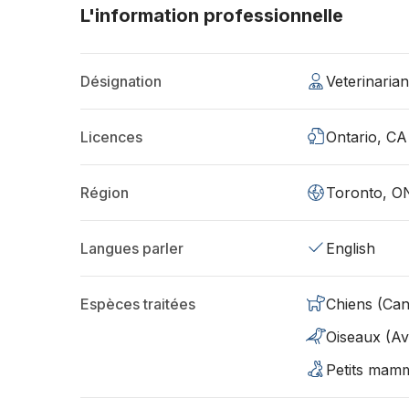
L'information professionnelle
Désignation
Veterinaria
Licences
Ontario, CA
Région
Toronto, O
Langues parler
English
Espèces traitées
Chiens (Can
Oiseaux (Avi
Petits mamm