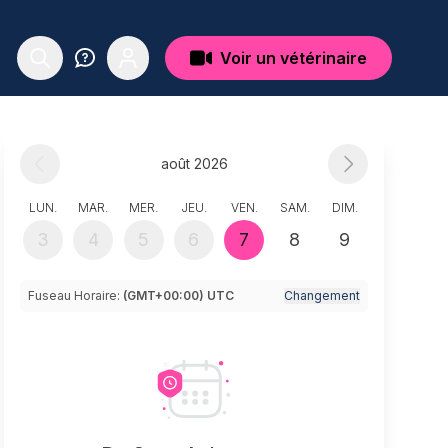
Voir un vétérinaire
août 2026
LUN.
MAR.
MER.
JEU.
VEN.
SAM.
DIM.
3
4
5
6
7
8
9
Fuseau Horaire:
(GMT+00:00) UTC
Changement