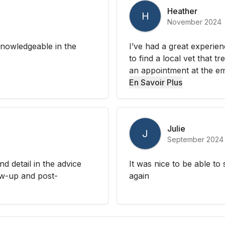
Heather
H
November 2024
knowledgeable in the
I’ve had a great experienc
to find a local vet that t
an appointment at the em
En Savoir Plus
Julie
J
September 2024
nd detail in the advice
It was nice to be able to 
ow-up and post-
again