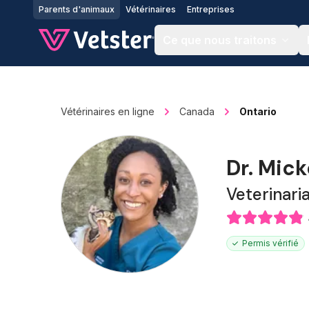
Jump to main content
Parents d'animaux
Vétérinaires
Entreprises
Ce que nous traitons
Vétérinaires en ligne
Canada
Ontario
Dr. Mic
Veterinari
Permis vérifié