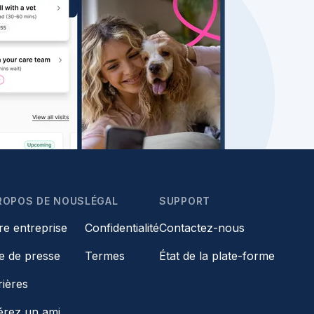
ROPOS DE NOUS
LÉGAL
SUPPORT
re entreprise
Confidentialité
Contactez-nous
le de presse
Termes
État de la plate-forme
rières
érez un ami