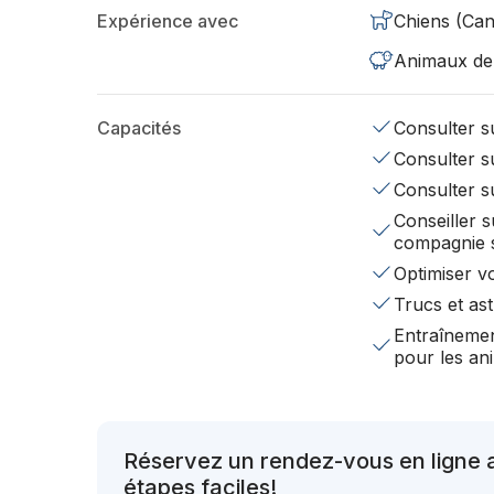
Expérience avec
Chiens (Can
Animaux de
Capacités
Consulter su
Consulter su
Consulter s
Conseiller s
compagnie 
Optimiser v
Trucs et ast
Entraînemen
pour les a
Réservez un rendez-vous en ligne
étapes faciles!