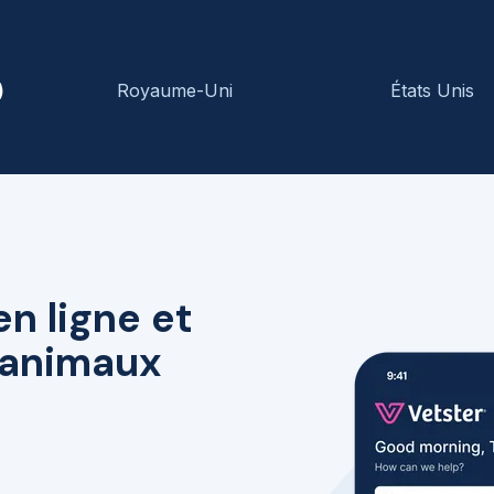
)
Royaume-Uni
États Unis
en ligne et
r animaux