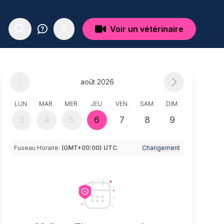
Voir un vétérinaire
août 2026
LUN.
MAR.
MER.
JEU.
VEN.
SAM.
DIM.
3
4
5
6
7
8
9
Fuseau Horaire:
(GMT+00:00) UTC
Changement