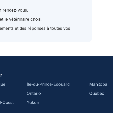
un rendez-vous.
t le vétérinaire choisi.
tements et des réponses à toutes vos
e
que
Île-du-Prince-Édouard
Manitoba
Ontario
Québec
d-Ouest
Yukon