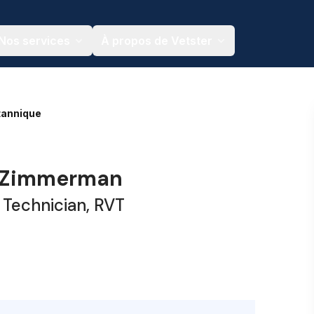
Nos services
À propos de Vetster
tannique
a Zimmerman
 Technician, RVT