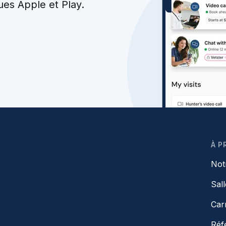
ues Apple et Play.
À P
Not
Sal
Car
Réf