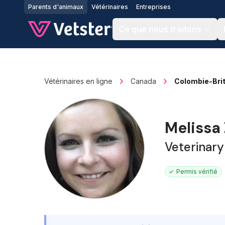
Jump to main content
Parents d'animaux
Vétérinaires
Entreprises
Ce que nous traitons
Vétérinaires en ligne
Canada
Colombie-Bri
Meliss
Veterinary
Permis vérifié