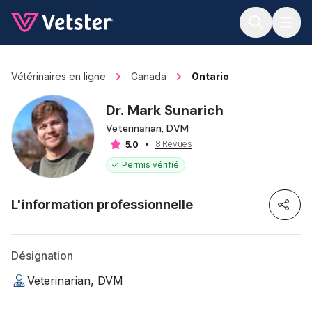
Jump to main content
Vétérinaires en ligne
Canada
Ontario
Dr. Mark Sunarich
Veterinarian, DVM
8 Revues
5.0
Permis vérifié
L'information professionnelle
Désignation
Veterinarian, DVM