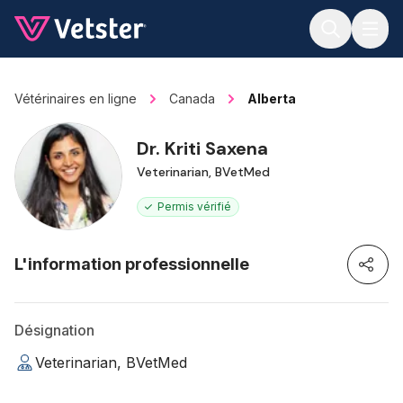
Jump to main content
Vétérinaires en ligne
Canada
Alberta
Dr. Kriti Saxena
Veterinarian, BVetMed
Permis vérifié
L'information professionnelle
Désignation
Veterinarian, BVetMed