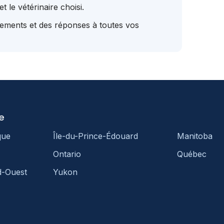
t le vétérinaire choisi.
tements et des réponses à toutes vos
e
que
Île-du-Prince-Édouard
Manitoba
Ontario
Québec
d-Ouest
Yukon