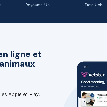
)
Royaume-Uni
États Unis
en ligne et
r animaux
ues Apple et Play.