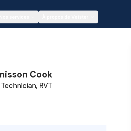
Nos services
À propos de Vetster
misson Cook
 Technician, RVT