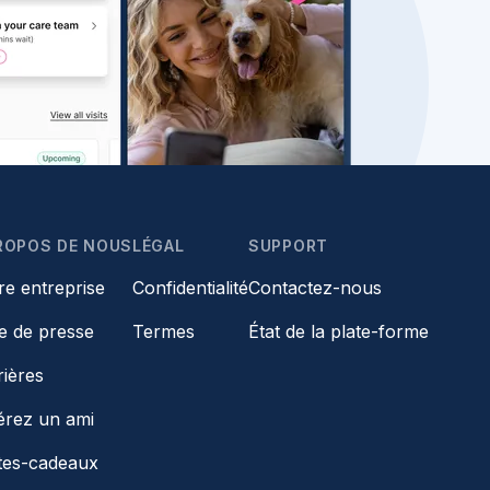
ROPOS DE NOUS
LÉGAL
SUPPORT
re entreprise
Confidentialité
Contactez-nous
le de presse
Termes
État de la plate-forme
rières
érez un ami
tes-cadeaux