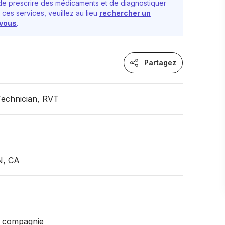
e prescrire des médicaments et de diagnostiquer
 ces services, veuillez au lieu
rechercher un
-vous
.
Partagez
Technician, RVT
N, CA
 compagnie