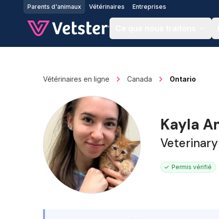
Jump to main content
Parents d'animaux
Vétérinaires
Entreprises
Ce que nous traitons
Vétérinaires en ligne
Canada
Ontario
Kayla A
Veterinary
Permis vérifié