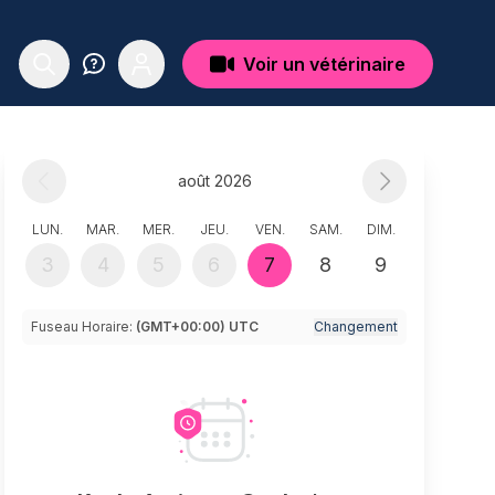
Voir un vétérinaire
août 2026
LUN.
MAR.
MER.
JEU.
VEN.
SAM.
DIM.
3
4
5
6
7
8
9
Fuseau Horaire:
(GMT+00:00) UTC
Changement