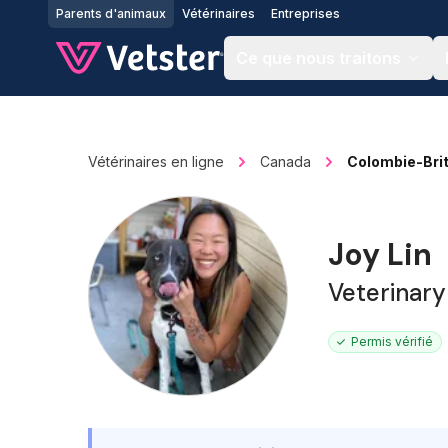
Jump to main content
Parents d'animaux
Vétérinaires
Entreprises
Ce que nous traitons
Vétérinaires en ligne
Canada
Colombie-Bri
Joy Lin
Veterinary
Permis vérifié