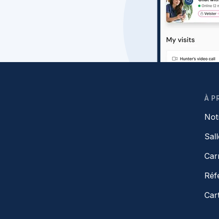
À P
Not
Sal
Car
Réf
Car