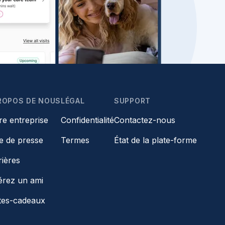
ROPOS DE NOUS
LÉGAL
SUPPORT
re entreprise
Confidentialité
Contactez-nous
le de presse
Termes
État de la plate-forme
rières
érez un ami
tes-cadeaux