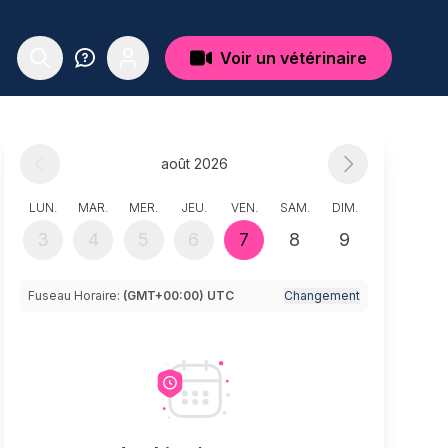
Voir un vétérinaire
août 2026
LUN.
MAR.
MER.
JEU.
VEN.
SAM.
DIM.
3
4
5
6
7
8
9
Fuseau Horaire:
(GMT+00:00) UTC
Changement