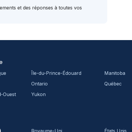
tements et des réponses à toutes vos
e
que
Île-du-Prince-Édouard
Manitoba
Ontario
Québec
d-Ouest
Yukon
)
Royaume-Uni
États Unis