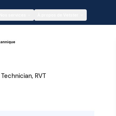
Nos services
À propos de Vetster
tannique
 Technician, RVT