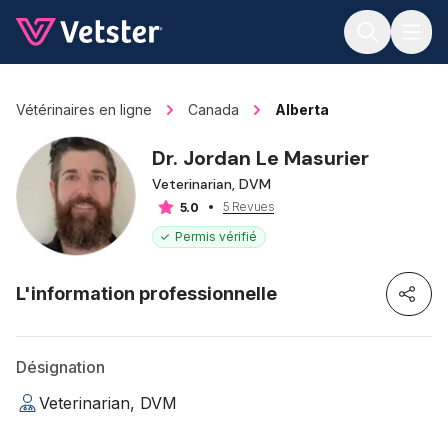
Jump to main content
Vétérinaires en ligne
Canada
Alberta
Dr. Jordan Le Masurier
Veterinarian, DVM
5 Revues
5.0
Permis vérifié
L'information professionnelle
Désignation
Veterinarian, DVM