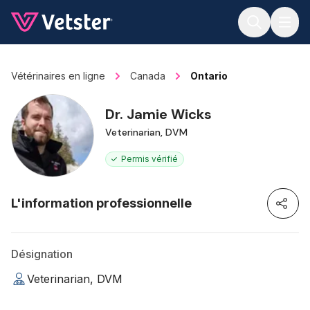
Jump to main content
Vétérinaires en ligne
Canada
Ontario
Dr. Jamie Wicks
Veterinarian, DVM
Permis vérifié
L'information professionnelle
Désignation
Veterinarian, DVM