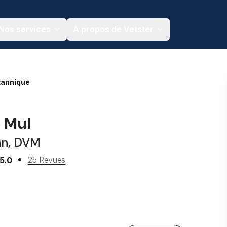
Nos services
À propos de Vetster
tannique
e Mul
an, DVM
25 Revues
5.0