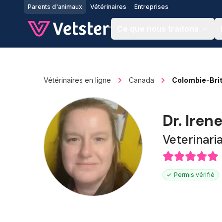
Jump to main content
Parents d'animaux
Vétérinaires
Entreprises
Ce que nous traitons
Vétérinaires en ligne
Canada
Colombie-Bri
Dr. Iren
Veterinari
Permis vérifié