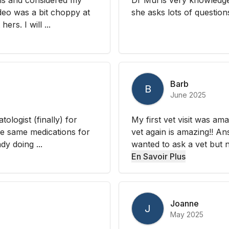
ideo was a bit choppy at
she asks lots of question
rs. I will ...
Barb
B
June 2025
ologist (finally) for
My first vet visit was am
he same medications for
vet again is amazing!! A
dy doing ...
wanted to ask a vet but ne
En Savoir Plus
Joanne
J
May 2025