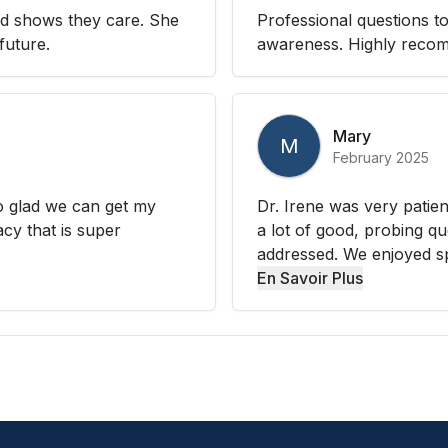
and shows they care. She
Professional questions t
future.
awareness. Highly reco
Mary
M
February 2025
o glad we can get my
Dr. Irene was very patien
acy that is super
a lot of good, probing q
addressed. We enjoyed sp
En Savoir Plus