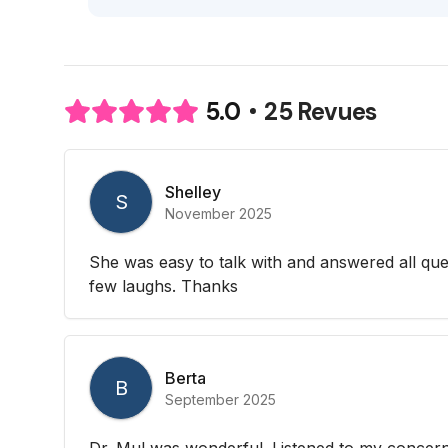
25 Revues
5.0
Shelley
S
November 2025
She was easy to talk with and answered all qu
few laughs. Thanks
Berta
B
September 2025
Dr. Mul was wonderful. Listened to my concer