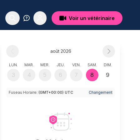
Voir un vétérinaire
août 2026
LUN.
MAR.
MER.
JEU.
VEN.
SAM.
DIM.
3
4
5
6
7
8
9
Fuseau Horaire:
(GMT+00:00) UTC
Changement