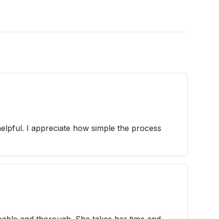
helpful. I appreciate how simple the process
eable and thorough. She takes her time and