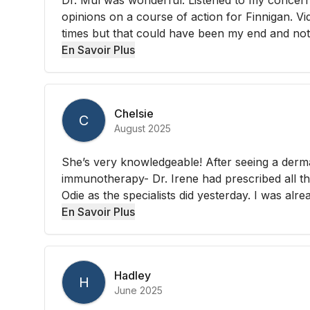
opinions on a course of action for Finnigan. V
times but that could have been my end and not he
En Savoir Plus
Chelsie
C
August 2025
She’s very knowledgeable! After seeing a dermat
immunotherapy- Dr. Irene had prescribed all t
Odie as the specialists did yesterday. I was alrea
En Savoir Plus
Hadley
H
June 2025