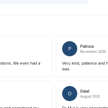
Patricia
P
November 2025
estions. We even had a
Very kind, patience and 
was.
Dalal
D
August 2025
ns and considered my
Dr Mul is very knowledg