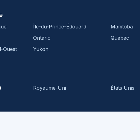
e
que
Île-du-Prince-Édouard
Manitoba
Ontario
Québec
d-Ouest
Yukon
)
Royaume-Uni
États Unis