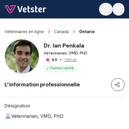
Jump to main content
Vétérinaires en ligne
Canada
Ontario
Dr. Ian Penkala
Veterinarian, VMD, PhD
1 Revue
5.0
Permis vérifié
L'information professionnelle
Désignation
Veterinarian, VMD, PhD