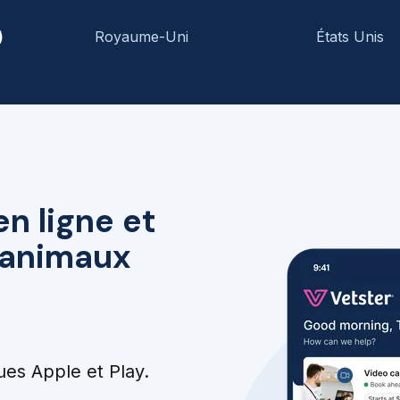
)
Royaume-Uni
États Unis
en ligne et
r animaux
ues Apple et Play.