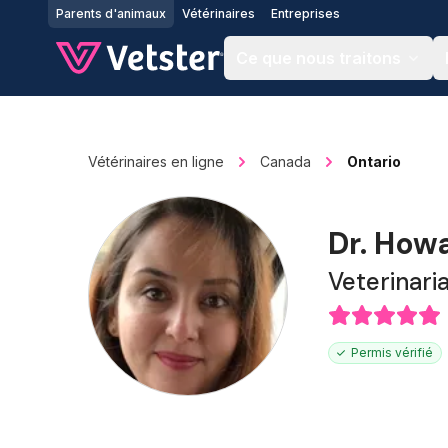
Jump to main content
Parents d'animaux
Vétérinaires
Entreprises
Ce que nous traitons
Vétérinaires en ligne
Canada
Ontario
Dr. How
Veterinari
Permis vérifié