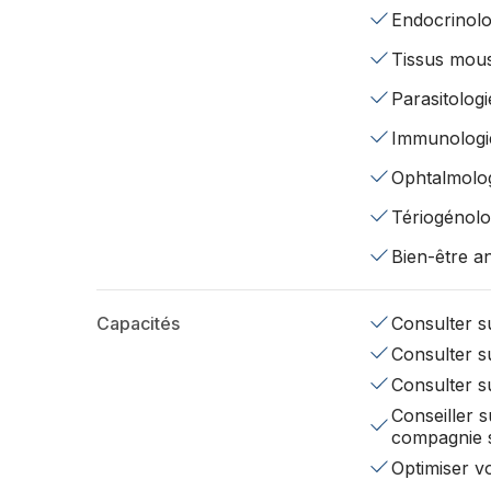
Endocrinolo
Tissus mou
Parasitologi
Immunologi
Ophtalmolo
Tériogénolo
Bien-être a
Capacités
Consulter su
Consulter su
Consulter s
Conseiller s
compagnie 
Optimiser v