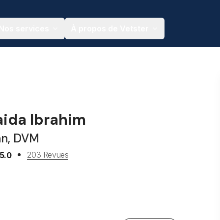
Nos services
À propos de Vetster
aida Ibrahim
an, DVM
203 Revues
5.0