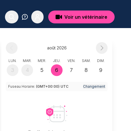
Voir un vétérinaire
août 2026
LUN.
MAR.
MER.
JEU.
VEN.
SAM.
DIM.
3
4
5
6
7
8
9
Fuseau Horaire:
(GMT+00:00) UTC
Changement