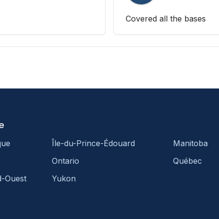
Covered all the bases
e
que
Île-du-Prince-Édouard
Manitoba
Ontario
Québec
d-Ouest
Yukon