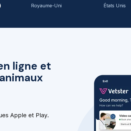
)
Royaume-Uni
États Unis
en ligne et
r animaux
ues Apple et Play.