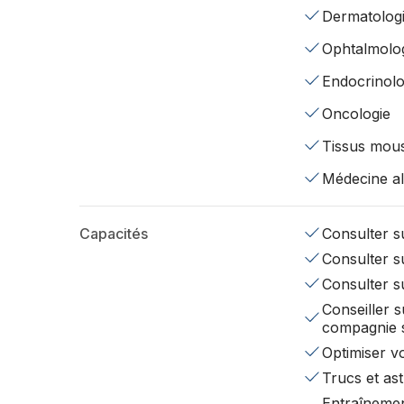
Dermatolog
Ophtalmolo
Endocrinolo
Oncologie
Tissus mou
Médecine al
Capacités
Consulter su
Consulter su
Consulter s
Conseiller s
compagnie 
Optimiser v
Trucs et ast
Entraînemen