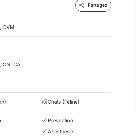
Partagez
n, DVM
a, ON, CA
in)
Chats (Féline)
n
Prévention
Anesthésie