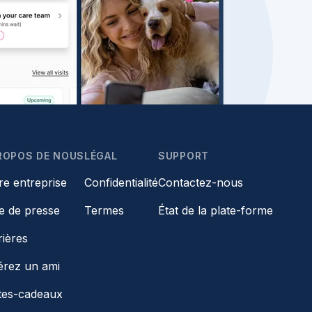
ROPOS DE NOUS
LÉGAL
SUPPORT
re entreprise
Confidentialité
Contactez-nous
le de presse
Termes
État de la plate-forme
rières
érez un ami
tes-cadeaux