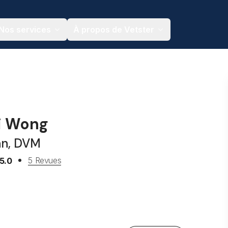
Nos services
À propos de Vetster
di Wong
an, DVM
5 Revues
5.0