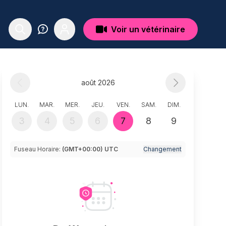
Voir un vétérinaire
août 2026
LUN.
MAR.
MER.
JEU.
VEN.
SAM.
DIM.
3
4
5
6
7
8
9
Fuseau Horaire:
(GMT+00:00) UTC
Changement