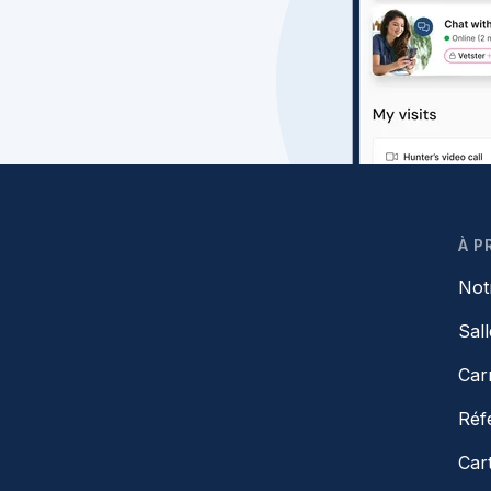
À P
Not
Sal
Car
Réf
Car