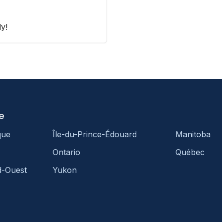
y!
e
que
Île-du-Prince-Édouard
Manitoba
Ontario
Québec
d-Ouest
Yukon