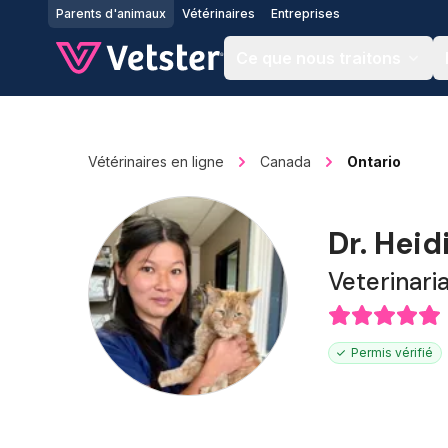
Jump to main content
Parents d'animaux
Vétérinaires
Entreprises
Ce que nous traitons
Vétérinaires en ligne
Canada
Ontario
Dr. Hei
Veterinari
Permis vérifié